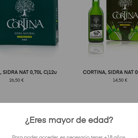
 SIDRA NAT 0,70L Cj12u
CORTINA, SIDRA NAT 0,
Precio
Precio
26,50 €
14,50 €
+ Mostrar más
¿Eres mayor de edad?
Para poder acceder, es necesario tener +18 años.