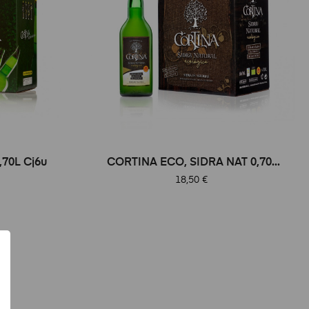
70L Cj6u
CORTINA ECO, SIDRA NAT 0,70...
Precio
18,50 €