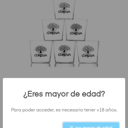
¿Eres mayor de edad?
CAJAS VASOS DE SIDRA
Precio
9,00 €
Para poder acceder, es necesario tener +18 años.
Sí, soy mayor de edad